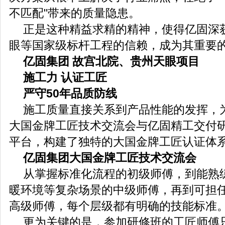
不匹配"带来的质量隐患。
正是这种精益求精的精神，使得亿固深
眼等国家级标杆工程的信赖，成为其重要
亿固集团
故宫北院、贵州天眼项目
施工力
认证工匠
严守
50
年品质防线
施工质量直接关系到产品性能的发挥，
大国金牌工匠技术交流会与亿固精工交付
平台，构建了独特的大国金牌工匠认证体
亿固集团大国金牌工匠技术交流会
从掌握标准化流程的初级师傅，到能熟
暖环境等复杂场景的中级师傅，再到可担
高级师傅，每个层级都有明确的技能标准
更为关键的是，参加研修班的工匠师傅