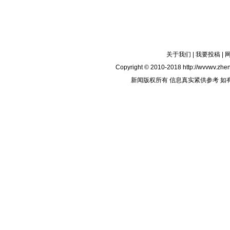
关于我们
|
我要投稿
|
Copyright © 2010-2018 http://wvvwv.zhen
新闻版权所有 信息真实紧供参考 如有